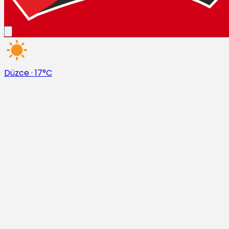
Düzce
·
17°C