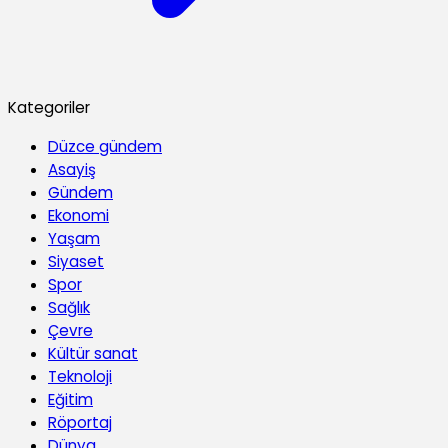
Kategoriler
Düzce gündem
Asayiş
Gündem
Ekonomi
Yaşam
Siyaset
Spor
Sağlık
Çevre
Kültür sanat
Teknoloji
Eğitim
Röportaj
Dünya