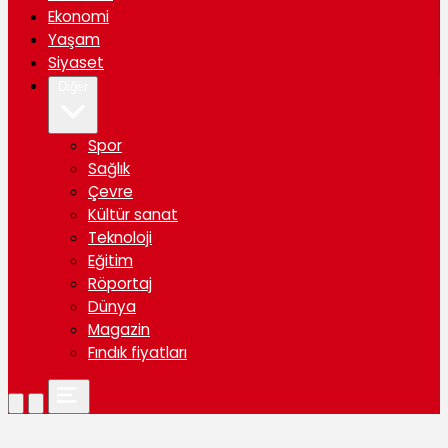
Ekonomi
Yaşam
Siyaset
Diğer
Spor
Sağlık
Çevre
Kültür sanat
Teknoloji
Eğitim
Röportaj
Dünya
Magazin
Fındık fiyatları