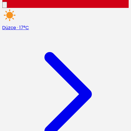
Düzce
·
17°C