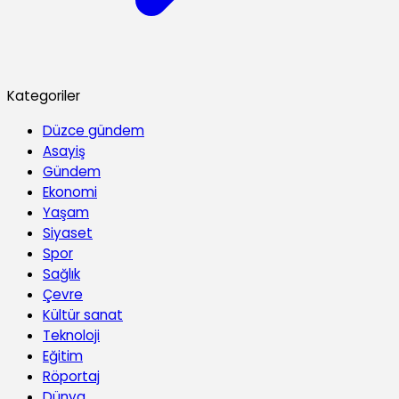
Kategoriler
Düzce gündem
Asayiş
Gündem
Ekonomi
Yaşam
Siyaset
Spor
Sağlık
Çevre
Kültür sanat
Teknoloji
Eğitim
Röportaj
Dünya