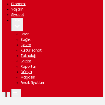
Ekonomi
Yaşam
Siyaset
Diğer
Spor
Sağlık
Çevre
Kültür sanat
Teknoloji
Eğitim
Röportaj
Dünya
Magazin
Fındık fiyatları