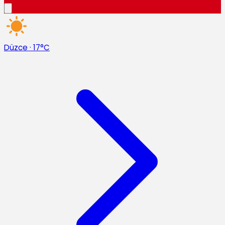
Düzce
·
17°C