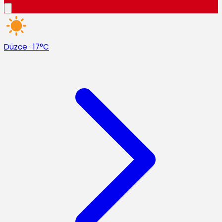
Düzce
·
17°C