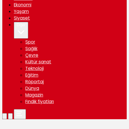
Ekonomi
Yaşam
Siyaset
Diğer
Spor
Sağlık
Çevre
Kültür sanat
Teknoloji
Eğitim
Röportaj
Dünya
Magazin
Fındık fiyatları