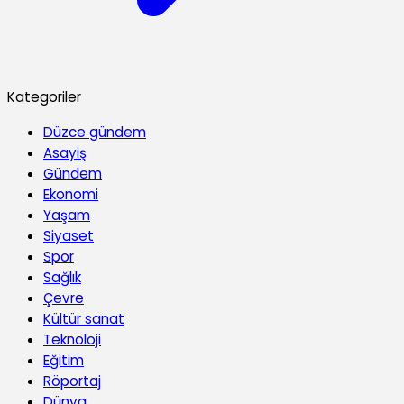
Kategoriler
Düzce gündem
Asayiş
Gündem
Ekonomi
Yaşam
Siyaset
Spor
Sağlık
Çevre
Kültür sanat
Teknoloji
Eğitim
Röportaj
Dünya