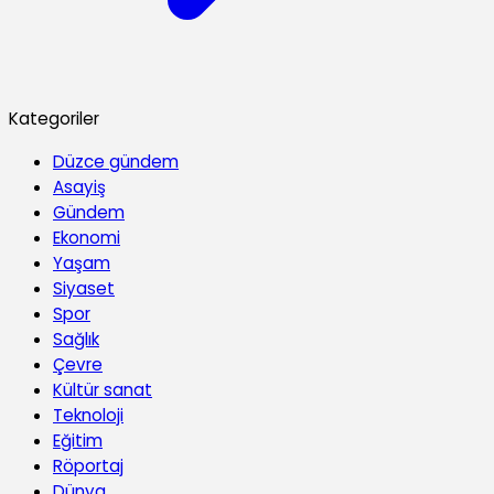
Kategoriler
Düzce gündem
Asayiş
Gündem
Ekonomi
Yaşam
Siyaset
Spor
Sağlık
Çevre
Kültür sanat
Teknoloji
Eğitim
Röportaj
Dünya