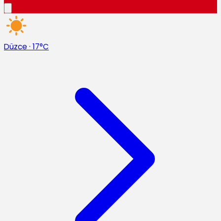
Düzce
·
17°C