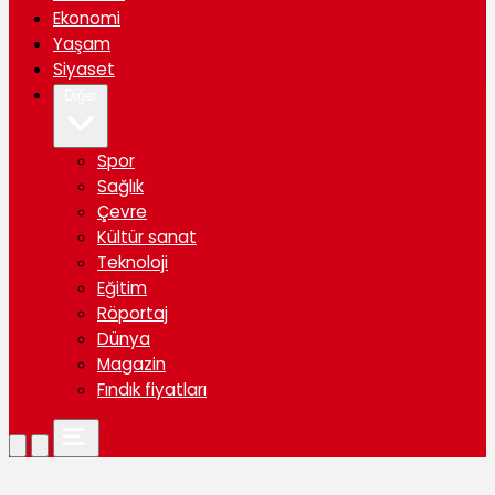
Ekonomi
Yaşam
Siyaset
Diğer
Spor
Sağlık
Çevre
Kültür sanat
Teknoloji
Eğitim
Röportaj
Dünya
Magazin
Fındık fiyatları