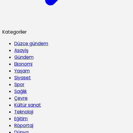
Kategoriler
Düzce gündem
Asayiş
Gündem
Ekonomi
Yaşam
Siyaset
Spor
Sağlık
Çevre
Kültür sanat
Teknoloji
Eğitim
Röportaj
Dünya