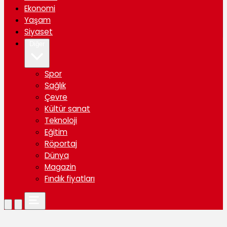
Ekonomi
Yaşam
Siyaset
Diğer
Spor
Sağlık
Çevre
Kültür sanat
Teknoloji
Eğitim
Röportaj
Dünya
Magazin
Fındık fiyatları