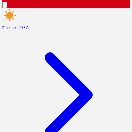
Düzce
·
17°C