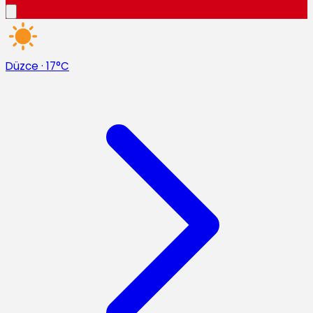
Düzce
·
17°C