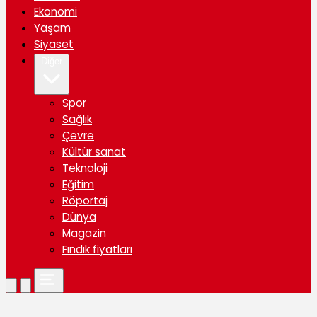
Ekonomi
Yaşam
Siyaset
Diğer
Spor
Sağlık
Çevre
Kültür sanat
Teknoloji
Eğitim
Röportaj
Dünya
Magazin
Fındık fiyatları