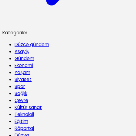
Kategoriler
Düzce gündem
Asayiş
Gündem
Ekonomi
Yaşam
Siyaset
Spor
Sağlık
Çevre
Kültür sanat
Teknoloji
Eğitim
Röportaj
Dünya