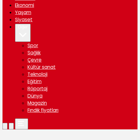
Ekonomi
Yaşam
Siyaset
Diğer
Spor
Sağlık
Çevre
Kültür sanat
Teknoloji
Eğitim
Röportaj
Dünya
Magazin
Fındık fiyatları