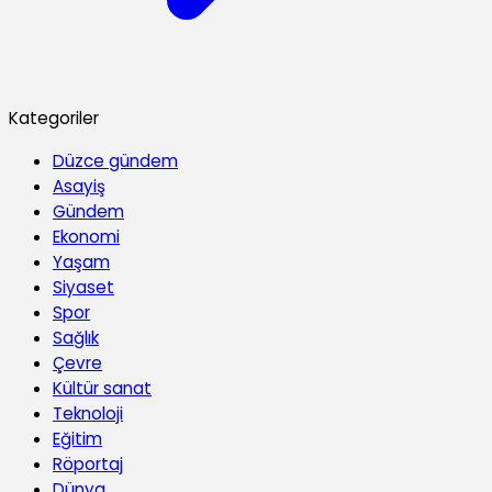
Kategoriler
Düzce gündem
Asayiş
Gündem
Ekonomi
Yaşam
Siyaset
Spor
Sağlık
Çevre
Kültür sanat
Teknoloji
Eğitim
Röportaj
Dünya