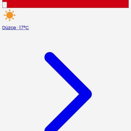
Düzce
·
17°C