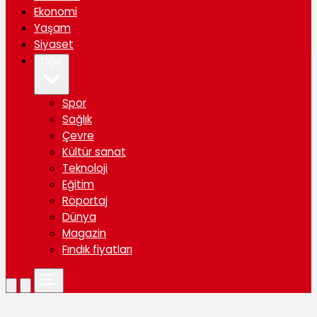
Ekonomi
Yaşam
Siyaset
Diğer
Spor
Sağlık
Çevre
Kültür sanat
Teknoloji
Eğitim
Röportaj
Dünya
Magazin
Fındık fiyatları