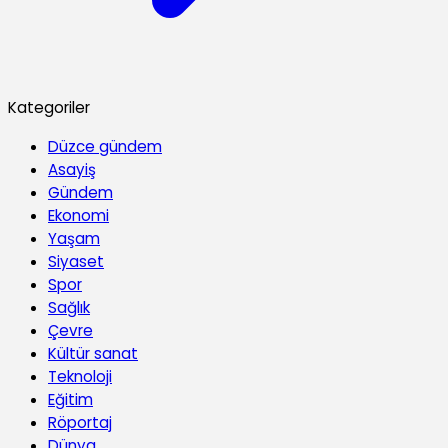
Kategoriler
Düzce gündem
Asayiş
Gündem
Ekonomi
Yaşam
Siyaset
Spor
Sağlık
Çevre
Kültür sanat
Teknoloji
Eğitim
Röportaj
Dünya