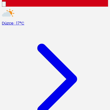
Düzce
·
17°C