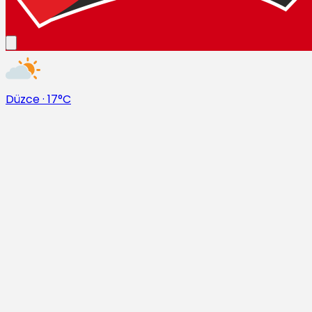
Düzce
·
17°C