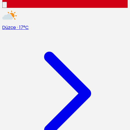
Düzce
·
17°C