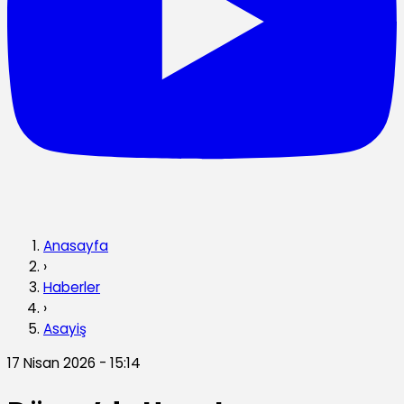
Anasayfa
›
Haberler
›
Asayiş
17 Nisan 2026 - 15:14