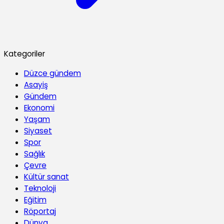
Kategoriler
Düzce gündem
Asayiş
Gündem
Ekonomi
Yaşam
Siyaset
Spor
Sağlık
Çevre
Kültür sanat
Teknoloji
Eğitim
Röportaj
Dünya