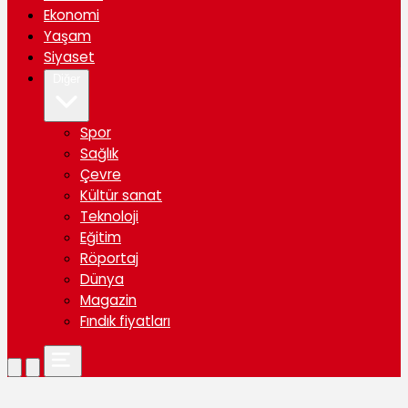
Ekonomi
Yaşam
Siyaset
Diğer
Spor
Sağlık
Çevre
Kültür sanat
Teknoloji
Eğitim
Röportaj
Dünya
Magazin
Fındık fiyatları