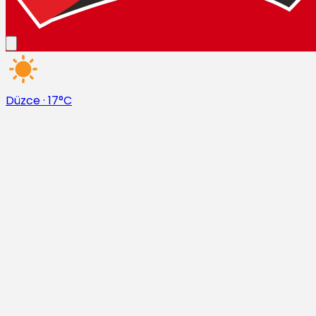
Düzce
·
17°C