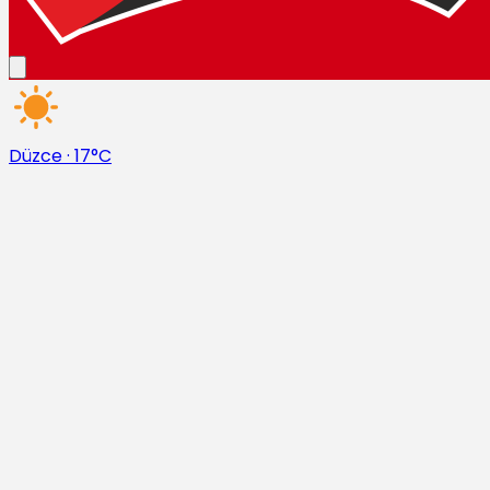
Düzce
·
17°C