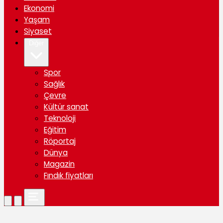
Ekonomi
Yaşam
Siyaset
Diğer
Spor
Sağlık
Çevre
Kültür sanat
Teknoloji
Eğitim
Röportaj
Dünya
Magazin
Fındık fiyatları