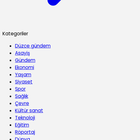
Kategoriler
Düzce gündem
Asayiş
Gündem
Ekonomi
Yaşam
Siyaset
Spor
Sağlık
Çevre
Kültür sanat
Teknoloji
Eğitim
Röportaj
Dünya