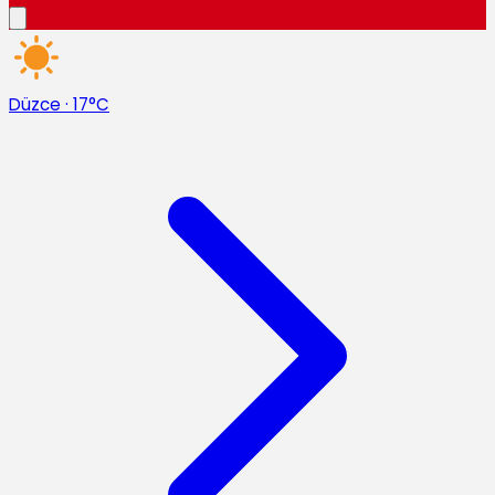
Düzce
·
17°C