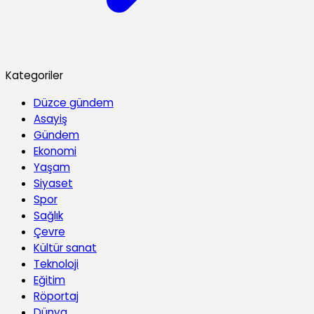
Kategoriler
Düzce gündem
Asayiş
Gündem
Ekonomi
Yaşam
Siyaset
Spor
Sağlık
Çevre
Kültür sanat
Teknoloji
Eğitim
Röportaj
Dünya