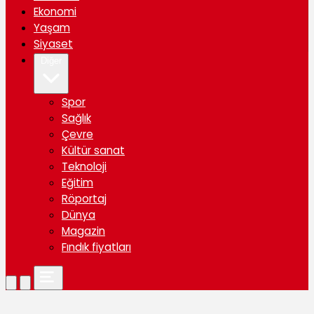
Ekonomi
Yaşam
Siyaset
Diğer
Spor
Sağlık
Çevre
Kültür sanat
Teknoloji
Eğitim
Röportaj
Dünya
Magazin
Fındık fiyatları