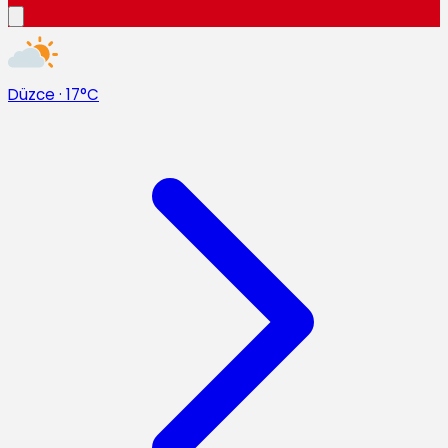
Düzce
·
17°C