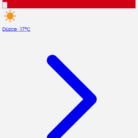
Düzce
·
17°C