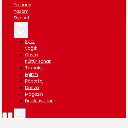
Ekonomi
Yaşam
Siyaset
Diğer
Spor
Sağlık
Çevre
Kültür sanat
Teknoloji
Eğitim
Röportaj
Dünya
Magazin
Fındık fiyatları