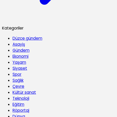
Kategoriler
Düzce gündem
Asayiş
Gündem
Ekonomi
Yaşam
Siyaset
Spor
Sağlık
Çevre
Kültür sanat
Teknoloji
Eğitim
Röportaj
Dünya