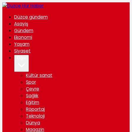
Düzce gündem
Asayiş
Gündem
Ekonomi
Yaşam
Siyaset
Diğer
Kültür sanat
Spor
Çevre
Sağlık
Eğitim
Röportaj
Teknoloji
Dünya
Magazin