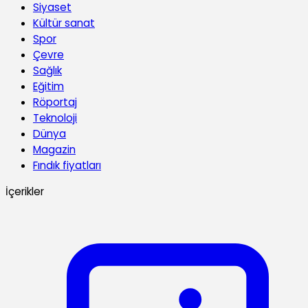
Siyaset
Kültür sanat
Spor
Çevre
Sağlık
Eğitim
Röportaj
Teknoloji
Dünya
Magazin
Fındık fiyatları
İçerikler