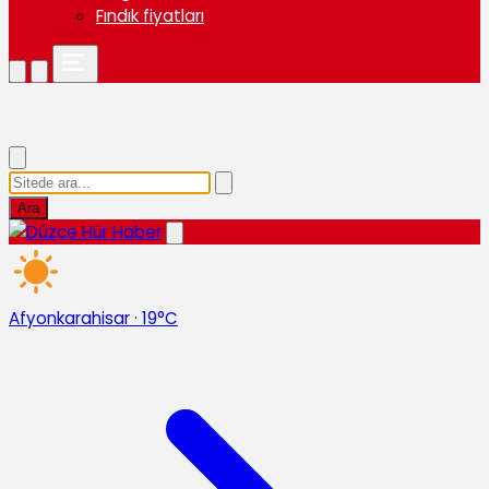
Fındık fiyatları
Ara
Afyonkarahisar
·
19°C