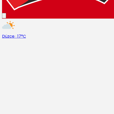
Düzce
·
17°C