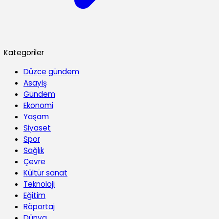
Kategoriler
Düzce gündem
Asayiş
Gündem
Ekonomi
Yaşam
Siyaset
Spor
Sağlık
Çevre
Kültür sanat
Teknoloji
Eğitim
Röportaj
Dünya