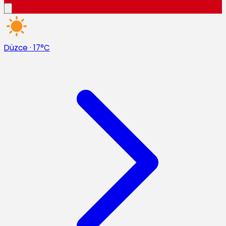
Düzce
·
17°C