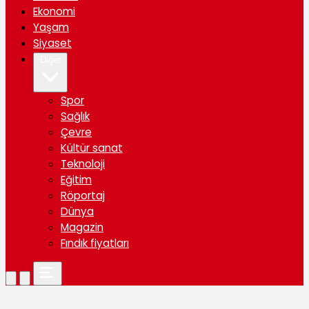
Ekonomi
Yaşam
Siyaset
Diğer
Spor
Sağlık
Çevre
Kültür sanat
Teknoloji
Eğitim
Röportaj
Dünya
Magazin
Fındık fiyatları