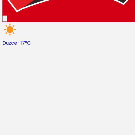
Düzce
·
17°C