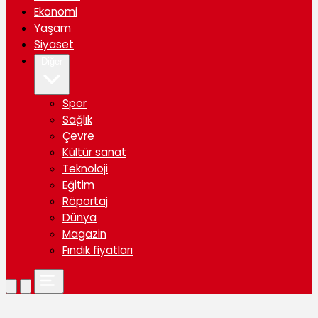
Ekonomi
Yaşam
Siyaset
Diğer
Spor
Sağlık
Çevre
Kültür sanat
Teknoloji
Eğitim
Röportaj
Dünya
Magazin
Fındık fiyatları