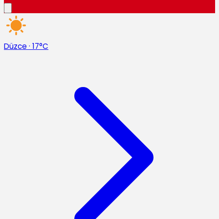
Düzce
·
17°C