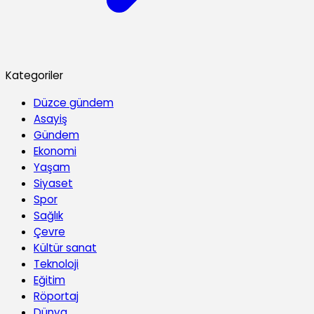
Kategoriler
Düzce gündem
Asayiş
Gündem
Ekonomi
Yaşam
Siyaset
Spor
Sağlık
Çevre
Kültür sanat
Teknoloji
Eğitim
Röportaj
Dünya