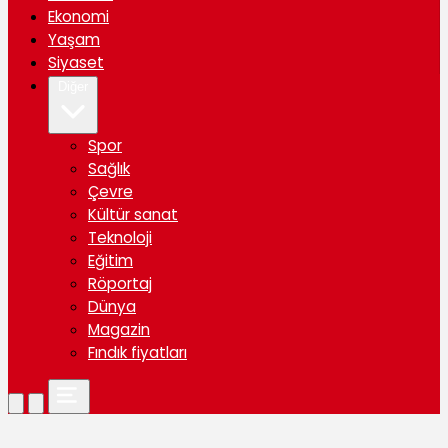
Ekonomi
Yaşam
Siyaset
Diğer
Spor
Sağlık
Çevre
Kültür sanat
Teknoloji
Eğitim
Röportaj
Dünya
Magazin
Fındık fiyatları