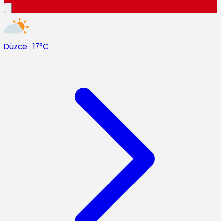
Düzce
·
17°C