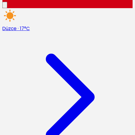
Düzce
·
17°C