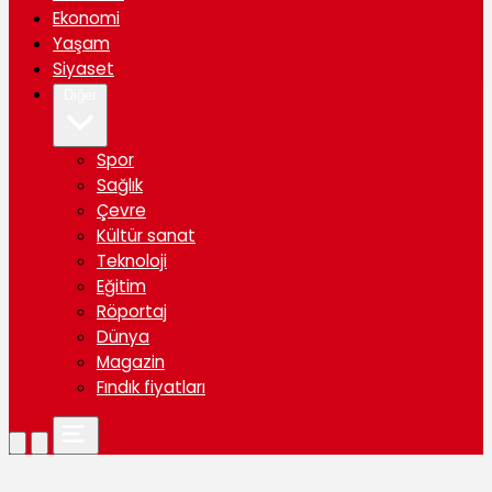
Ekonomi
Yaşam
Siyaset
Diğer
Spor
Sağlık
Çevre
Kültür sanat
Teknoloji
Eğitim
Röportaj
Dünya
Magazin
Fındık fiyatları