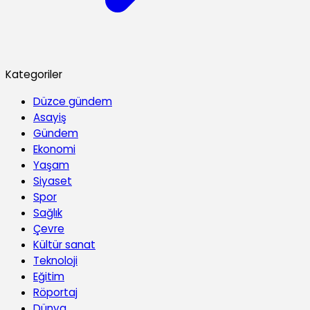
Kategoriler
Düzce gündem
Asayiş
Gündem
Ekonomi
Yaşam
Siyaset
Spor
Sağlık
Çevre
Kültür sanat
Teknoloji
Eğitim
Röportaj
Dünya