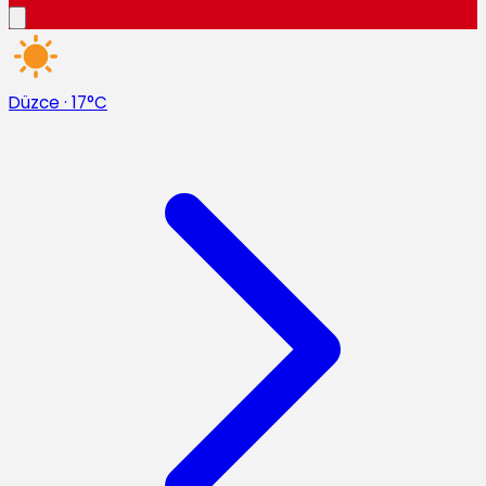
Düzce
·
17°C