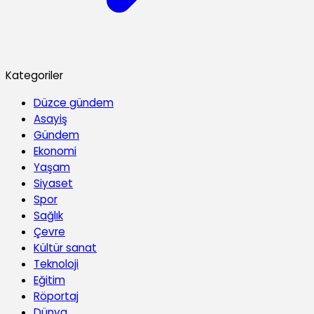
Kategoriler
Düzce gündem
Asayiş
Gündem
Ekonomi
Yaşam
Siyaset
Spor
Sağlık
Çevre
Kültür sanat
Teknoloji
Eğitim
Röportaj
Dünya