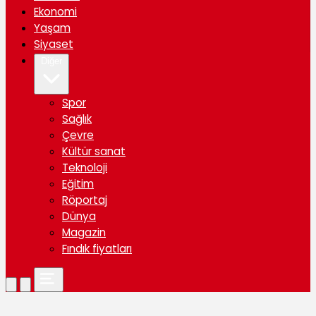
Ekonomi
Yaşam
Siyaset
Diğer
Spor
Sağlık
Çevre
Kültür sanat
Teknoloji
Eğitim
Röportaj
Dünya
Magazin
Fındık fiyatları