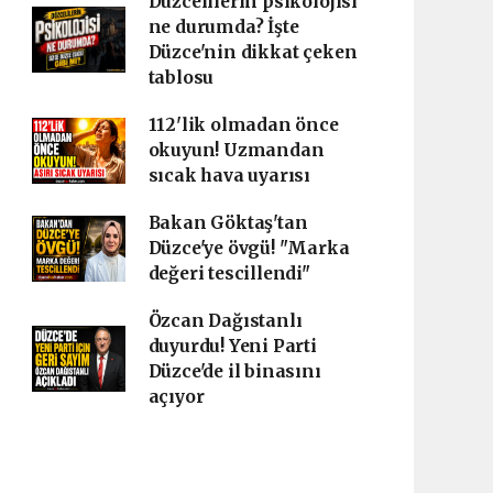
Düzcelilerin psikolojisi
ne durumda? İşte
Düzce'nin dikkat çeken
tablosu
112'lik olmadan önce
okuyun! Uzmandan
sıcak hava uyarısı
Bakan Göktaş'tan
Düzce'ye övgü! "Marka
değeri tescillendi"
Özcan Dağıstanlı
duyurdu! Yeni Parti
Düzce'de il binasını
açıyor