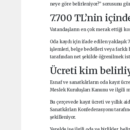
neye göre belirleniyor?” sorusunu gü
7.700 TL’nin için
Vatandaşların en çok merak ettiği ko
Oda kaydı için ifade edilen yaklaşık 7.7
işlemleri, belge bedelleri veya fark
tarafından net şekilde öğrenilmek ist
Ücreti kim belirli
Esnaf ve sanatkârların oda kayıt ücretl
Meslek Kuruluşları Kanunu ve ilgili
Bu çerçevede kayıt ücreti ve yıllık a
Sanatkârları Konfederasyonu tarafın
şekilleniyor.
Yerelde ise ilgili oda ve birlikler, b