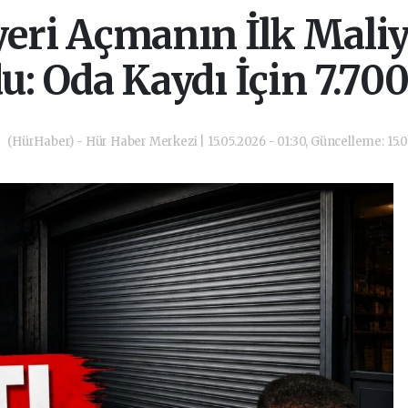
yeri Açmanın İlk Mal
u: Oda Kaydı İçin 7.70
(HürHaber) - Hür Haber Merkezi | 15.05.2026 - 01:30, Güncelleme: 15.0