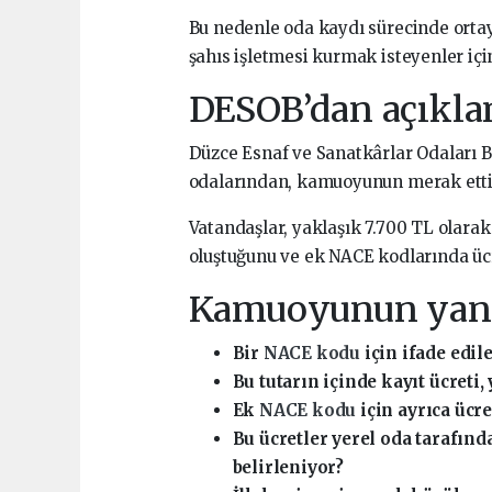
Bu nedenle oda kaydı sürecinde ortaya
şahıs işletmesi kurmak isteyenler için
DESOB’dan açıkla
Düzce Esnaf ve Sanatkârlar Odaları B
odalarından, kamuoyunun merak ettiği
Vatandaşlar, yaklaşık 7.700 TL olara
oluştuğunu ve ek NACE kodlarında ücr
Kamuoyunun yanıt
Bir
NACE kodu
için ifade edi
Bu tutarın içinde kayıt ücreti, 
Ek
NACE kodu
için ayrıca üc
Bu ücretler yerel oda tarafın
belirleniyor?