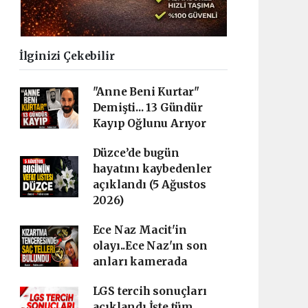
İlginizi Çekebilir
"Anne Beni Kurtar"
Demişti... 13 Gündür
Kayıp Oğlunu Arıyor
Düzce’de bugün
hayatını kaybedenler
açıklandı (5 Ağustos
2026)
Ece Naz Macit'in
olayı..Ece Naz'ın son
anları kamerada
LGS tercih sonuçları
açıklandı İşte tüm