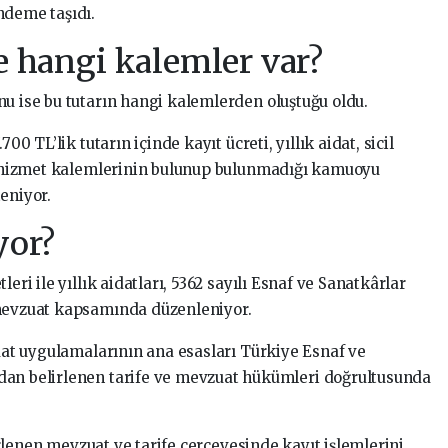
ndeme taşıdı.
de hangi kalemler var?
nu ise bu tutarın hangi kalemlerden oluştuğu oldu.
00 TL’lik tutarın içinde kayıt ücreti, yıllık aidat, sicil
lı hizmet kalemlerinin bulunup bulunmadığı kamuoyu
eniyor.
yor?
eri ile yıllık aidatları, 5362 sayılı Esnaf ve Sanatkârlar
 mevzuat kapsamında düzenleniyor.
idat uygulamalarının ana esasları Türkiye Esnaf ve
dan belirlenen tarife ve mevzuat hükümleri doğrultusunda
elirlenen mevzuat ve tarife çerçevesinde kayıt işlemlerini