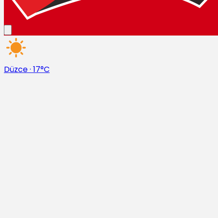
Düzce
·
17°C