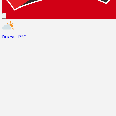
Düzce
·
17°C