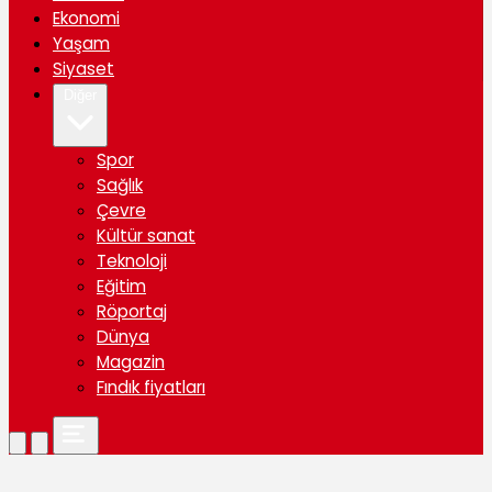
Ekonomi
Yaşam
Siyaset
Diğer
Spor
Sağlık
Çevre
Kültür sanat
Teknoloji
Eğitim
Röportaj
Dünya
Magazin
Fındık fiyatları