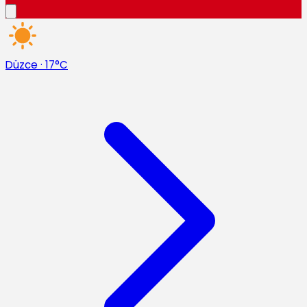
Düzce
·
17°C