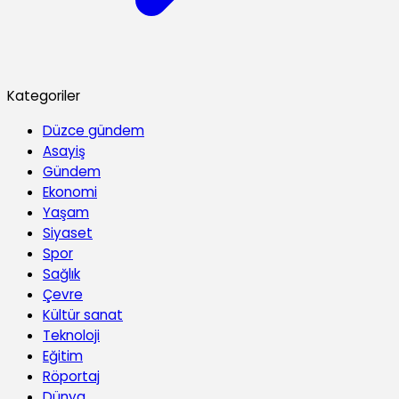
Kategoriler
Düzce gündem
Asayiş
Gündem
Ekonomi
Yaşam
Siyaset
Spor
Sağlık
Çevre
Kültür sanat
Teknoloji
Eğitim
Röportaj
Dünya