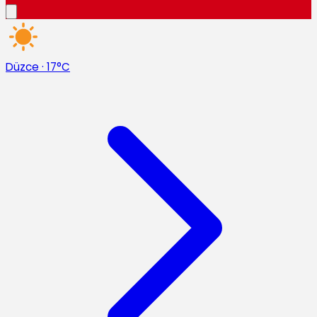
Düzce
·
17°C