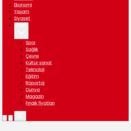
Ekonomi
Yaşam
Siyaset
Diğer
Spor
Sağlık
Çevre
Kültür sanat
Teknoloji
Eğitim
Röportaj
Dünya
Magazin
Fındık fiyatları