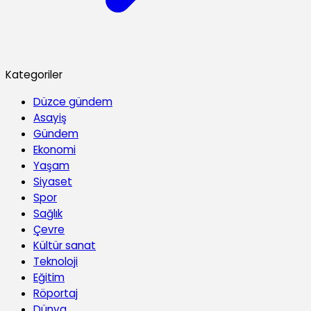
Kategoriler
Düzce gündem
Asayiş
Gündem
Ekonomi
Yaşam
Siyaset
Spor
Sağlık
Çevre
Kültür sanat
Teknoloji
Eğitim
Röportaj
Dünya