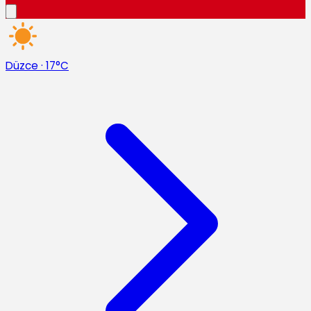
Düzce
·
17°C