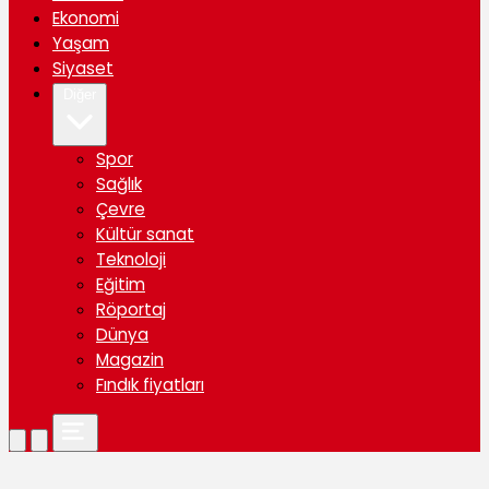
Ekonomi
Yaşam
Siyaset
Diğer
Spor
Sağlık
Çevre
Kültür sanat
Teknoloji
Eğitim
Röportaj
Dünya
Magazin
Fındık fiyatları