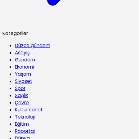
Kategoriler
Düzce gündem
Asayiş
Gündem
Ekonomi
Yaşam
Siyaset
Spor
Sağlık
Çevre
Kültür sanat
Teknoloji
Eğitim
Röportaj
Dünya