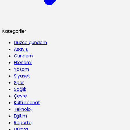
Kategoriler
Düzce gündem
Asayiş
Gündem
Ekonomi
Yaşam
Siyaset
Spor
Sağlık
Çevre
Kültür sanat
Teknoloji
Eğitim
Röportaj
Dünya