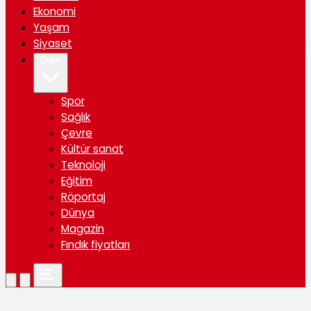
Ekonomi
Yaşam
Siyaset
Diğer
Spor
Sağlık
Çevre
Kültür sanat
Teknoloji
Eğitim
Röportaj
Dünya
Magazin
Fındık fiyatları