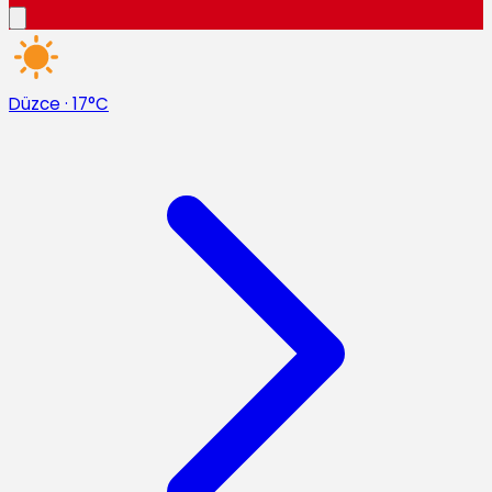
Düzce
·
17°C