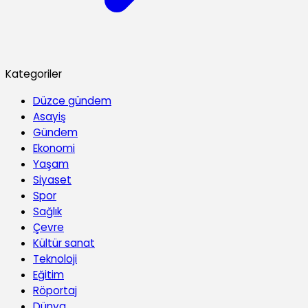
Kategoriler
Düzce gündem
Asayiş
Gündem
Ekonomi
Yaşam
Siyaset
Spor
Sağlık
Çevre
Kültür sanat
Teknoloji
Eğitim
Röportaj
Dünya