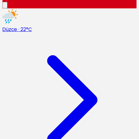
Düzce
·
22°C