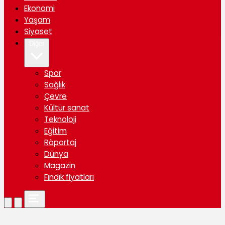
Ekonomi
Yaşam
Siyaset
Diğer
Spor
Sağlık
Çevre
Kültür sanat
Teknoloji
Eğitim
Röportaj
Dünya
Magazin
Fındık fiyatları