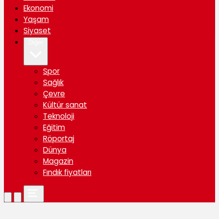
Ekonomi
Yaşam
Siyaset
Diğer
Spor
Sağlık
Çevre
Kültür sanat
Teknoloji
Eğitim
Röportaj
Dünya
Magazin
Fındık fiyatları