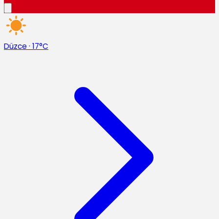
Düzce
·
17°C