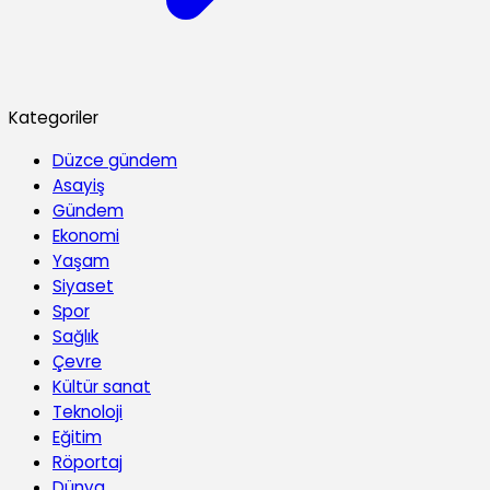
Kategoriler
Düzce gündem
Asayiş
Gündem
Ekonomi
Yaşam
Siyaset
Spor
Sağlık
Çevre
Kültür sanat
Teknoloji
Eğitim
Röportaj
Dünya