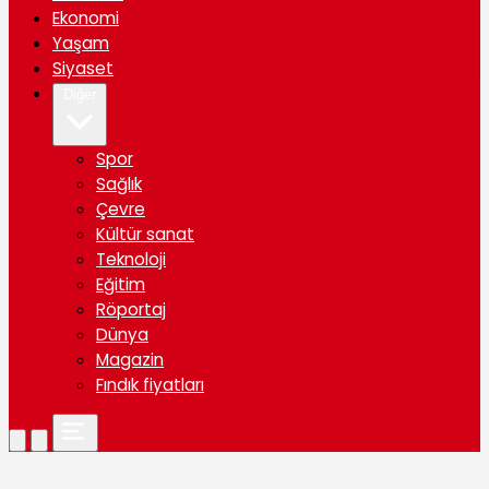
Ekonomi
Yaşam
Siyaset
Diğer
Spor
Sağlık
Çevre
Kültür sanat
Teknoloji
Eğitim
Röportaj
Dünya
Magazin
Fındık fiyatları