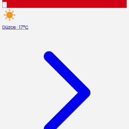
Düzce
·
17°C