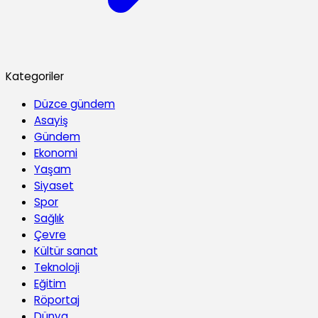
Kategoriler
Düzce gündem
Asayiş
Gündem
Ekonomi
Yaşam
Siyaset
Spor
Sağlık
Çevre
Kültür sanat
Teknoloji
Eğitim
Röportaj
Dünya