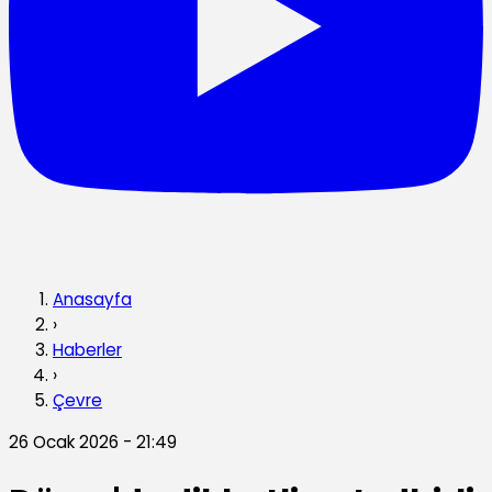
Anasayfa
›
Haberler
›
Çevre
26 Ocak 2026 - 21:49