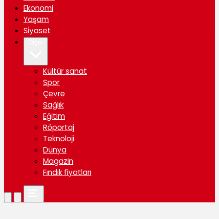
Ekonomi
Yaşam
Siyaset
Diğer
Kültür sanat
Spor
Çevre
Sağlık
Eğitim
Röportaj
Teknoloji
Dünya
Magazin
Fındık fiyatları