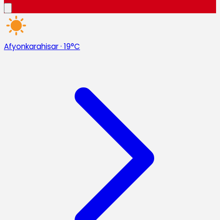
Afyonkarahisar
·
19°C