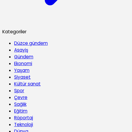
Kategoriler
Düzce gündem
Asayiş
Gündem
Ekonomi
Yaşam
Siyaset
Kültür sanat
Spor
Çevre
Sağlık
Eğitim
Röportaj
Teknoloji
Dünya