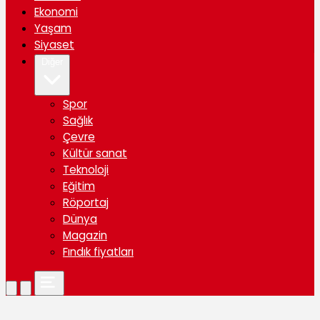
Ekonomi
Yaşam
Siyaset
Diğer
Spor
Sağlık
Çevre
Kültür sanat
Teknoloji
Eğitim
Röportaj
Dünya
Magazin
Fındık fiyatları