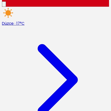
Düzce
·
17°C