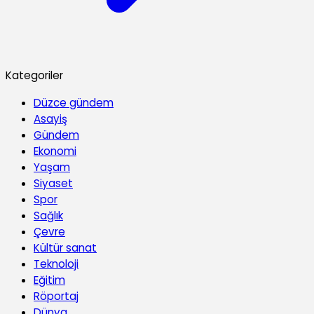
Kategoriler
Düzce gündem
Asayiş
Gündem
Ekonomi
Yaşam
Siyaset
Spor
Sağlık
Çevre
Kültür sanat
Teknoloji
Eğitim
Röportaj
Dünya