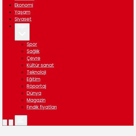
Ekonomi
Yaşam
Siyaset
Diğer
Spor
Sağlık
Çevre
Kültür sanat
Teknoloji
Eğitim
Röportaj
Dünya
Magazin
Fındık fiyatları