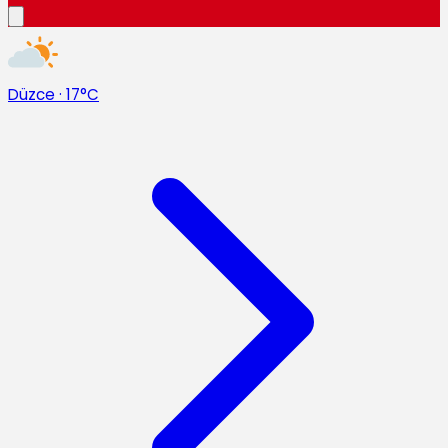
Düzce
·
17°C