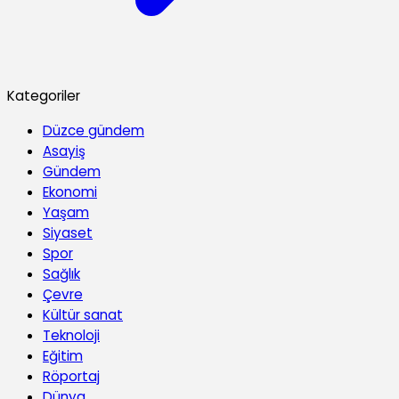
Kategoriler
Düzce gündem
Asayiş
Gündem
Ekonomi
Yaşam
Siyaset
Spor
Sağlık
Çevre
Kültür sanat
Teknoloji
Eğitim
Röportaj
Dünya