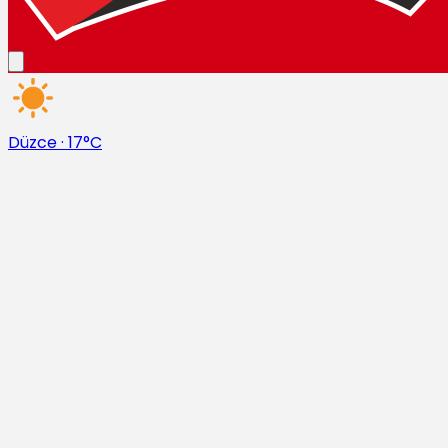
Düzce
·
17°C