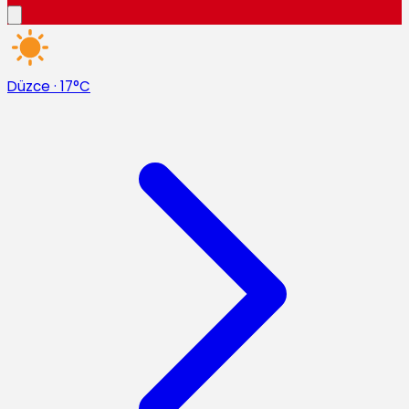
Düzce
·
17°C