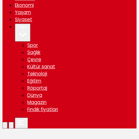
Ekonomi
Yaşam
Siyaset
Diğer
Spor
Sağlık
Çevre
Kültür sanat
Teknoloji
Eğitim
Röportaj
Dünya
Magazin
Fındık fiyatları