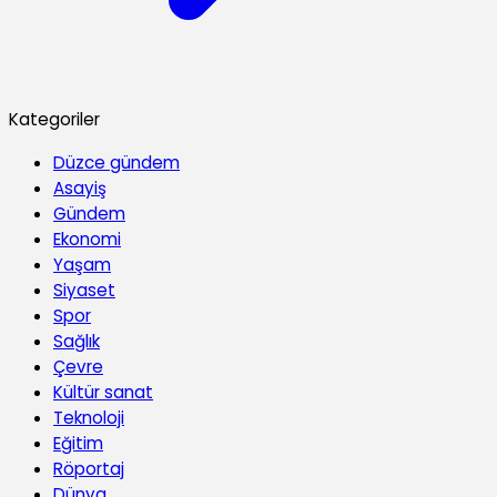
Kategoriler
Düzce gündem
Asayiş
Gündem
Ekonomi
Yaşam
Siyaset
Spor
Sağlık
Çevre
Kültür sanat
Teknoloji
Eğitim
Röportaj
Dünya