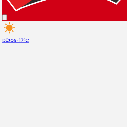
Düzce
·
17°C