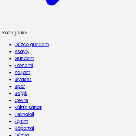
Kategoriler
Düzce gündem
Asayiş
Gündem
Ekonomi
Yaşam
Siyaset
Spor
Sağlık
Çevre
Kültür sanat
Teknoloji
Eğitim
Röportaj
Dünya