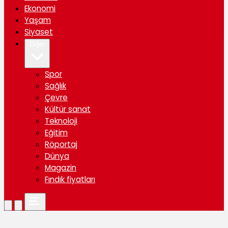
Ekonomi
Yaşam
Siyaset
Diğer
Spor
Sağlık
Çevre
Kültür sanat
Teknoloji
Eğitim
Röportaj
Dünya
Magazin
Fındık fiyatları