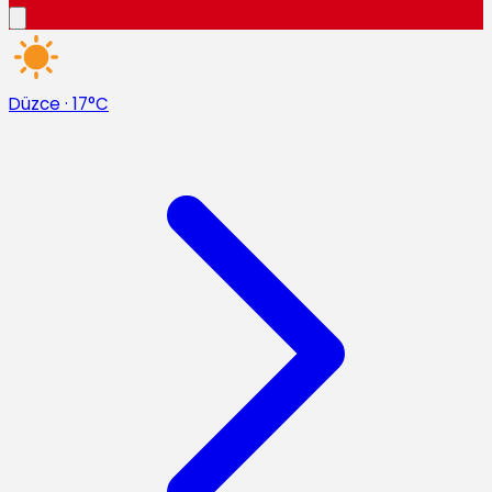
Düzce
·
17°C