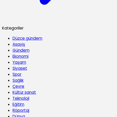
Kategoriler
Düzce gündem
Asayiş
Gündem
Ekonomi
Yaşam
Siyaset
Spor
Sağlık
Çevre
Kültür sanat
Teknoloji
Eğitim
Röportaj
Dünya