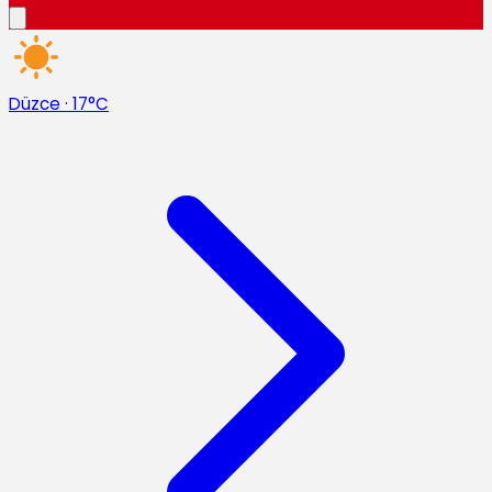
Düzce
·
17°C