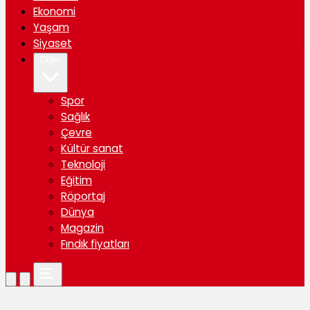
Ekonomi
Yaşam
Siyaset
Diğer
Spor
Sağlık
Çevre
Kültür sanat
Teknoloji
Eğitim
Röportaj
Dünya
Magazin
Fındık fiyatları