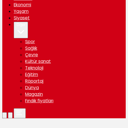
Ekonomi
Yaşam
Siyaset
Diğer
Spor
Sağlık
Çevre
Kültür sanat
Teknoloji
Eğitim
Röportaj
Dünya
Magazin
Fındık fiyatları