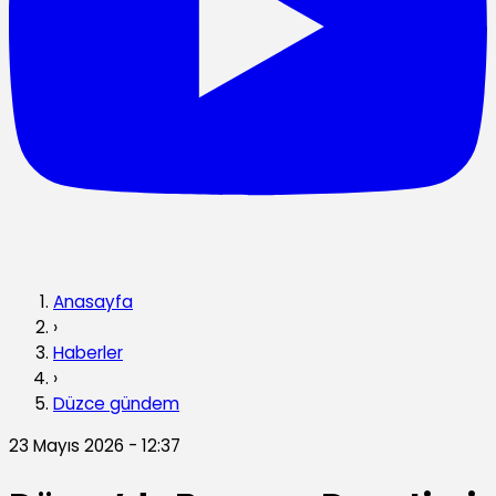
Anasayfa
›
Haberler
›
Düzce gündem
23 Mayıs 2026 - 12:37