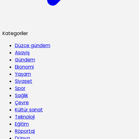
Kategoriler
Düzce gündem
Asayiş
Gündem
Ekonomi
Yaşam
Siyaset
Spor
Sağlık
Çevre
Kültür sanat
Teknoloji
Eğitim
Röportaj
Dünya