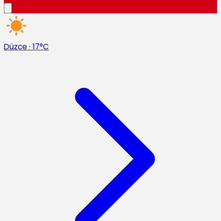
Düzce
·
17°C