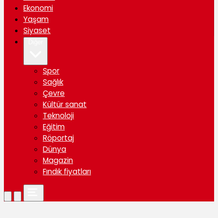
Ekonomi
Yaşam
Siyaset
Diğer
Spor
Sağlık
Çevre
Kültür sanat
Teknoloji
Eğitim
Röportaj
Dünya
Magazin
Fındık fiyatları