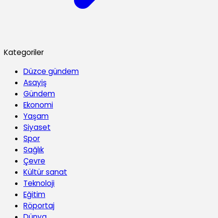
Kategoriler
Düzce gündem
Asayiş
Gündem
Ekonomi
Yaşam
Siyaset
Spor
Sağlık
Çevre
Kültür sanat
Teknoloji
Eğitim
Röportaj
Dünya