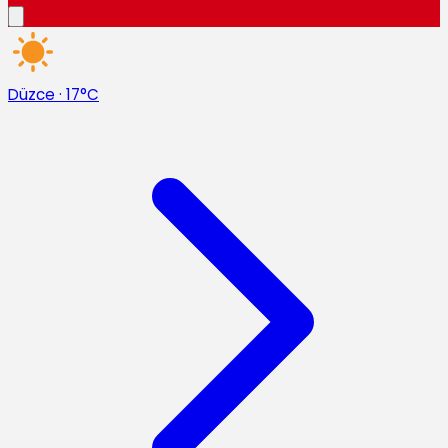
Düzce
·
17°C