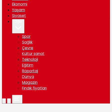
Ekonomi
Yaşam
Siyaset
Diğer
Spor
Sağlık
Çevre
Kültür sanat
Teknoloji
Eğitim
Röportaj
Dünya
Magazin
Fındık fiyatları