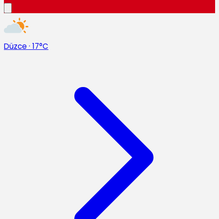
Düzce
·
17°C