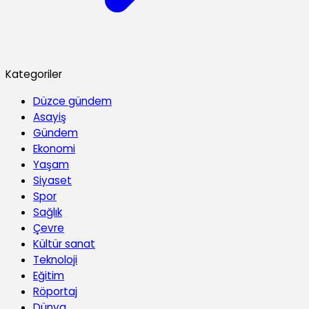
Kategoriler
Düzce gündem
Asayiş
Gündem
Ekonomi
Yaşam
Siyaset
Spor
Sağlık
Çevre
Kültür sanat
Teknoloji
Eğitim
Röportaj
Dünya