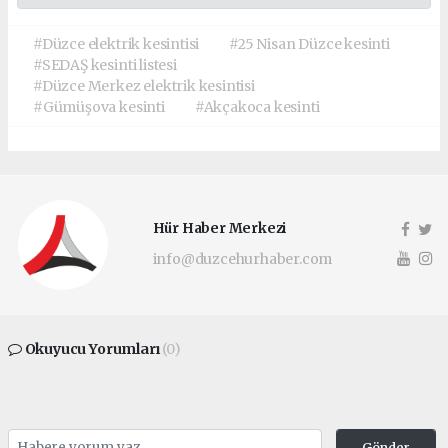
#Düzce elektrik kesintisi
#25 Nisan Düzce kesinti
#SEDAŞ kesinti listesi
#Düzce Merkez elektrik kesintisi
#Gümüşova kesinti
#Akçakoca kesinti
Hür Haber Merkezi
info@duzcehurhaber.com
Okuyucu Yorumları
(0)
Gönder