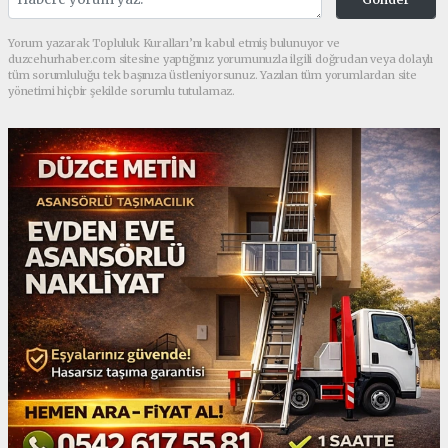
Yorum yazarak Topluluk Kuralları’nı kabul etmiş bulunuyor ve
duzcehurhaber.com sitesine yaptığınız yorumunuzla ilgili doğrudan veya dolaylı
tüm sorumluluğu tek başınıza üstleniyorsunuz. Yazılan tüm yorumlardan site
yönetimi hiçbir şekilde sorumlu tutulamaz.