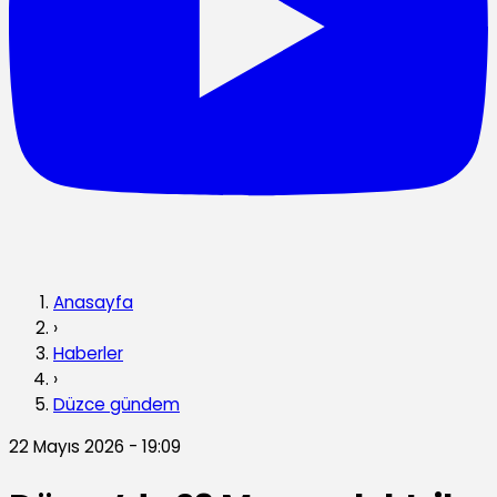
Anasayfa
›
Haberler
›
Düzce gündem
22 Mayıs 2026 - 19:09