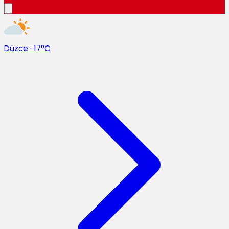
Düzce
·
17°C