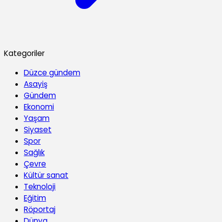
Kategoriler
Düzce gündem
Asayiş
Gündem
Ekonomi
Yaşam
Siyaset
Spor
Sağlık
Çevre
Kültür sanat
Teknoloji
Eğitim
Röportaj
Dünya