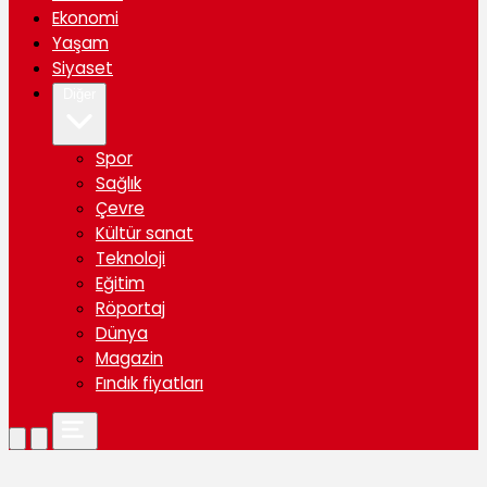
Ekonomi
Yaşam
Siyaset
Diğer
Spor
Sağlık
Çevre
Kültür sanat
Teknoloji
Eğitim
Röportaj
Dünya
Magazin
Fındık fiyatları