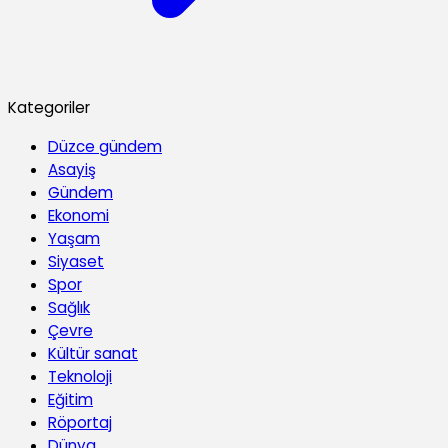
Kategoriler
Düzce gündem
Asayiş
Gündem
Ekonomi
Yaşam
Siyaset
Spor
Sağlık
Çevre
Kültür sanat
Teknoloji
Eğitim
Röportaj
Dünya