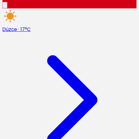
Düzce
·
17°C