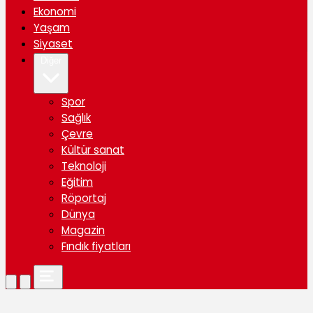
Ekonomi
Yaşam
Siyaset
Diğer
Spor
Sağlık
Çevre
Kültür sanat
Teknoloji
Eğitim
Röportaj
Dünya
Magazin
Fındık fiyatları