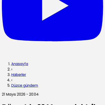
Anasayfa
›
Haberler
›
Düzce gündem
21 Mayıs 2026 - 20:04