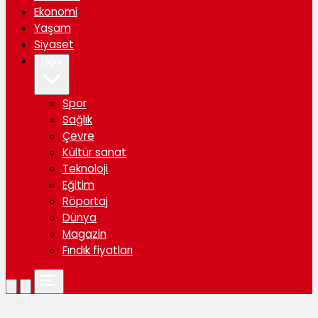
Ekonomi
Yaşam
Siyaset
Diğer
Spor
Sağlık
Çevre
Kültür sanat
Teknoloji
Eğitim
Röportaj
Dünya
Magazin
Fındık fiyatları