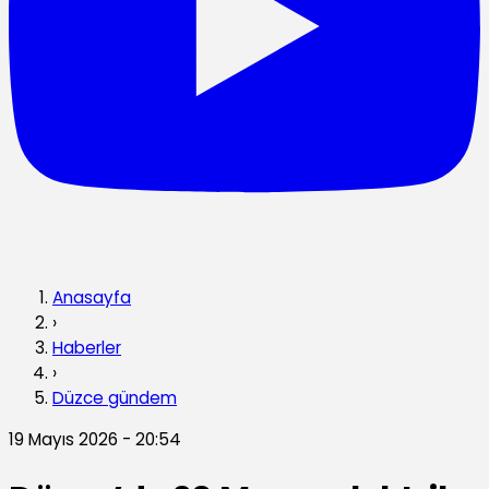
Anasayfa
›
Haberler
›
Düzce gündem
19 Mayıs 2026 - 20:54