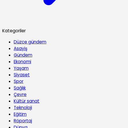
Kategoriler
Düzce gündem
Asayiş
Gündem
Ekonomi
Yaşam
Siyaset
Spor
Sağlık
Çevre
Kültür sanat
Teknoloji
Eğitim
Röportaj
Dünya