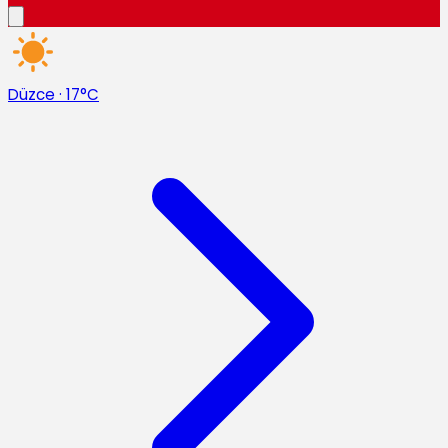
Düzce
·
17°C