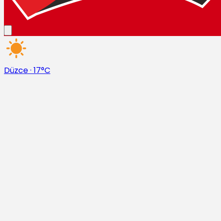
Düzce
·
17°C